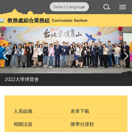
跳
Powered by
Translate
到
主
教務處綜合業務組
Curriculum Section
要
內
容
區
2022大學博覽會
人員組織
表單下載
相關法規
微學分課程